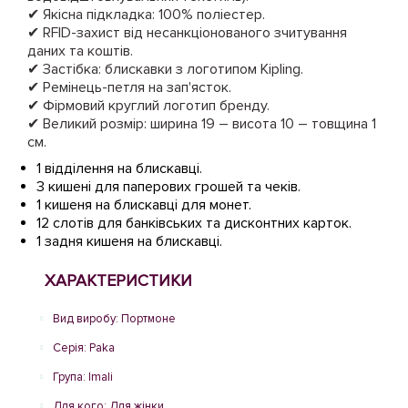
✔ Якісна підкладка: 100% поліестер.
✔ RFID-захист від несанкціонованого зчитування
даних та коштів.
✔ Застібка: блискавки з логотипом Kipling.
✔ Ремінець-петля на зап'ясток.
✔ Фірмовий круглий логотип бренду.
✔ Великий розмір: ширина 19 – висота 10 – товщина 1
см.
1 відділення на блискавці.
3 кишені для паперових грошей та чеків.
1 кишеня на блискавці для монет.
12 слотів для банківських та дисконтних карток.
1 задня кишеня на блискавці.
ХАРАКТЕРИСТИКИ
Вид виробу: Портмоне
Серія: Paka
Група: Imali
Для кого: Для жінки