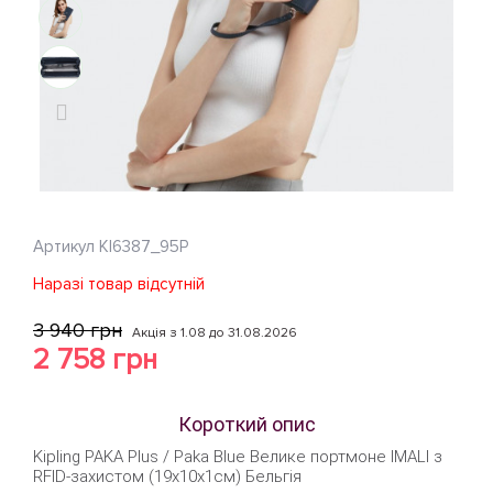
Артикул
KI6387_95P
Наразі товар відсутній
3 940 грн
Акція з 1.08 до 31.08.2026
2 758 грн
Короткий опис
Kipling PAKA Plus / Paka Blue Велике портмоне IMALI з
RFID-захистом (19x10x1см) Бельгія