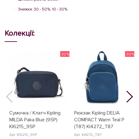
Знижки: 30 - 50%, 10 - 30%
Колекції:
-30%
-30%
Сумочка / Клатч Kipling
Рюкзак Kipling DELIA
MILDA Paka Blue (95P)
COMPACT Warm Teal P
KI6215_95P
(T87) KI4272_T87
Арт. KI6215_95P
Арт. KI4272_T87