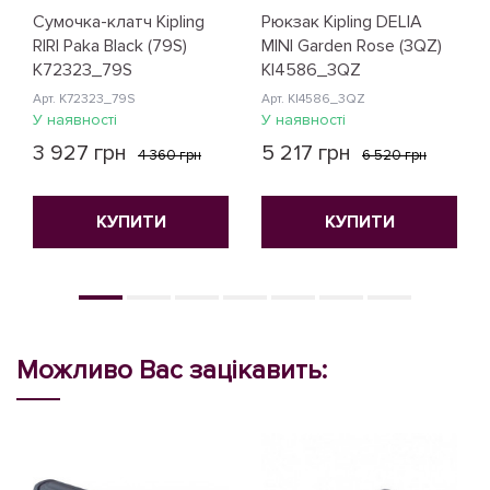
Сумочка-клатч Kipling
Рюкзак Kipling DELIA
RIRI Paka Black (79S)
MINI Garden Rose (3QZ)
K72323_79S
KI4586_3QZ
Арт. K72323_79S
Арт. KI4586_3QZ
У наявності
У наявності
3 927 грн
5 217 грн
4 360 грн
6 520 грн
КУПИТИ
КУПИТИ
Можливо Вас зацікавить: