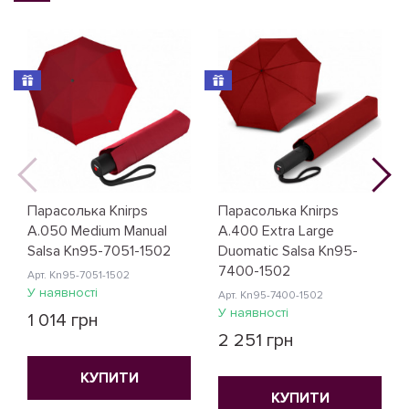
N
Парасолька Knirps
Парасолька Knirps
A.050 Medium Manual
A.400 Extra Large
Salsa Kn95-7051-1502
Duomatic Salsa Kn95-
7400-1502
Арт. Kn95-7051-1502
У наявності
Арт. Kn95-7400-1502
У наявності
1 014 грн
2 251 грн
КУПИТИ
КУПИТИ