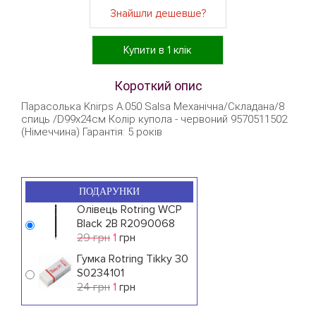
Знайшли дешевше?
Купити в 1 клік
Короткий опис
Парасолька Knirps A.050 Salsa Механічна/Складана/8
спиць /D99x24см Колір купола - червоний 9570511502
(Німеччина) Гарантія: 5 років
ПОДАРУНКИ
Олівець Rotring WCP
Black 2B R2090068
29 грн
1
грн
Гумка Rotring Tikky 30
S0234101
24 грн
1
грн