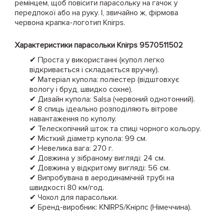
ремінцем, щоб повісити парасольку на гачок у
передпокої або на руку. І, звичайно ж, фірмова
червона крапка-логотип Knirps.
Характеристики парасольки
Knirps
9570511502
✔ Проста у використанні (купол легко
відкривається і складається вручну).
✔ Матеріал купола: поліестер (відштовхує
вологу і бруд, швидко сохне).
✔ Дизайн купола: Salsa (червоний однотонний).
✔ 8 спиць ідеально розподіляють вітрове
навантаження по куполу.
✔ Телескопічний шток та спиці чорного кольору.
✔ Місткий діаметр купола: 99 см.
✔ Невелика вага: 270 г.
✔ Довжина у зібраному вигляді: 24 см.
✔ Довжина у відкритому вигляді: 56 см.
✔ Випробувана в аеродинамічній трубі на
швидкості 80 км/год.
✔ Чохол для парасольки.
✔ Бренд-виробник: KNIRPS/Кнірпс (Німеччина).