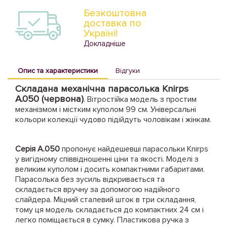
Безкоштовна
доставка по
Україні!
Докладніше
Опис та характеристики
Відгуки
Складана механічна парасолька Knirps
A.050 (червона)
. Вітростійка модель з простим
механізмом і містким куполом 99 см. Універсальні
кольори колекції чудово підійдуть чоловікам і жінкам.
Серія A.050
пропонує найдешевші парасольки Knirps
у вигідному співвідношенні ціни та якості. Моделі з
великим куполом і досить компактними габаритами.
Парасолька без зусиль відкривається та
складається вручну за допомогою надійного
слайдера. Міцний сталевий шток в три складання,
тому ця модель складається до компактних 24 см і
легко поміщається в сумку. Пластикова ручка з