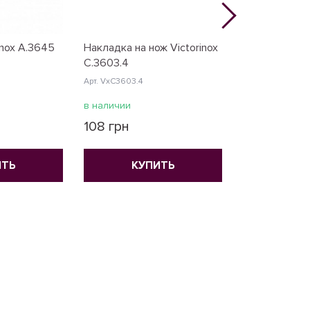
inox A.3645
Накладка на нож Victorinox
Зубочистка 
C.3603.4
Victorinox A.
Арт. VxC3603.4
Арт. VxA3641
в наличии
в наличии
108 грн
18 грн
ИТЬ
КУПИТЬ
КУ