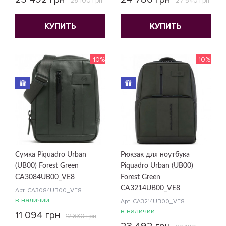
26 100 грн
27 540 грн
КУПИТЬ
КУПИТЬ
-10%
-10%
Сумка Piquadro Urban
Рюкзак для ноутбука
(UB00) Forest Green
Piquadro Urban (UB00)
CA3084UB00_VE8
Forest Green
CA3214UB00_VE8
Арт. CA3084UB00_VE8
в наличии
Арт. CA3214UB00_VE8
в наличии
11 094 грн
12 330 грн