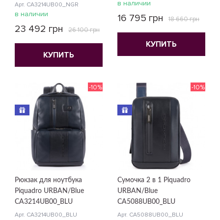
в наличии
Арт. CA3214UB00_NGR
в наличии
16 795 грн
18 660 грн
23 492 грн
26 100 грн
КУПИТЬ
КУПИТЬ
-10%
-10%
Рюкзак для ноутбука
Сумочка 2 в 1 Piquadro
Piquadro URBAN/Blue
URBAN/Blue
CA3214UB00_BLU
CA5088UB00_BLU
Арт. CA3214UB00_BLU
Арт. CA5088UB00_BLU