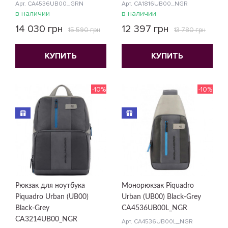
Арт. CA4536UB00_GRN
Арт. CA1816UB00_NGR
в наличии
в наличии
14 030 грн
12 397 грн
15 590 грн
13 780 грн
КУПИТЬ
КУПИТЬ
-10%
-10%
Рюкзак для ноутбука
Монорюкзак Piquadro
Piquadro Urban (UB00)
Urban (UB00) Black-Grey
Black-Grey
CA4536UB00L_NGR
CA3214UB00_NGR
Арт. CA4536UB00L_NGR