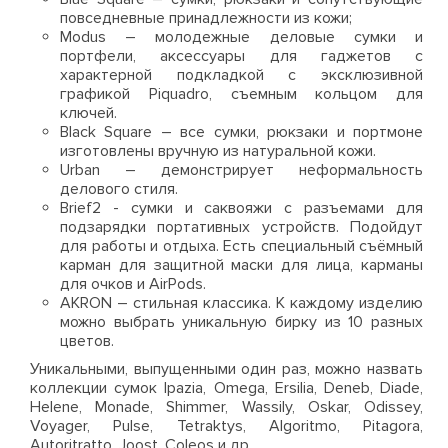
повседневные принадлежности из кожи;
Modus – молодежные деловые сумки и
портфели, аксессуары для гаджетов с
характерной подкладкой с эксклюзивной
графикой Piquadro, съемным кольцом для
ключей.
Black Square – все сумки, рюкзаки и портмоне
изготовлены вручную из натуральной кожи.
Urban – демонстрирует неформальность
делового стиля.
Brief2 - сумки и саквояжи с разъемами для
подзарядки портативных устройств. Подойдут
для работы и отдыха. Есть специальный съёмный
карман для защитной маски для лица, карманы
для очков и AirPods.
AKRON – стильная классика. К каждому изделию
можно выбрать уникальную бирку из 10 разных
цветов.
Уникальными, выпущенными один раз, можно назвать
коллекции сумок Ipazia, Omega, Ersilia, Deneb, Diade,
Helene, Monade, Shimmer, Wassily, Oskar, Odissey,
Voyager, Pulse, Tetraktys, Algoritmo, Pitagora,
Autoritratto, Joost, Coleos и др.