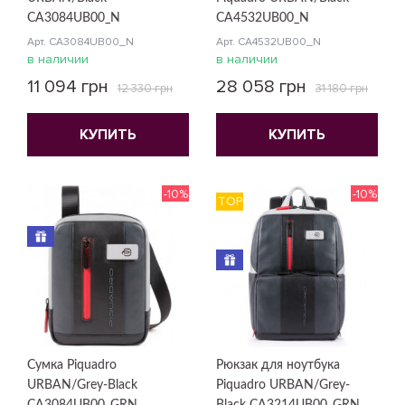
CA3084UB00_N
CA4532UB00_N
Арт. CA3084UB00_N
Арт. CA4532UB00_N
в наличии
в наличии
11 094 грн
28 058 грн
12 330 грн
31 180 грн
КУПИТЬ
КУПИТЬ
-10%
-10%
TOP
Сумка Piquadro
Рюкзак для ноутбука
URBAN/Grey-Black
Piquadro URBAN/Grey-