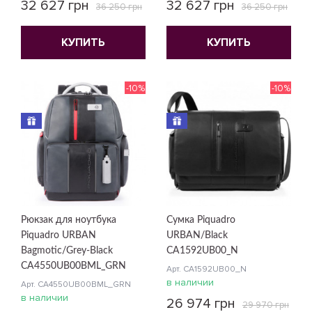
32 627 грн
32 627 грн
36 250 грн
36 250 грн
КУПИТЬ
КУПИТЬ
-10%
-10%
Рюкзак для ноутбука
Сумка Piquadro
Piquadro URBAN
URBAN/Black
Bagmotic/Grey-Black
CA1592UB00_N
CA4550UB00BML_GRN
Арт. CA1592UB00_N
в наличии
Арт. CA4550UB00BML_GRN
в наличии
26 974 грн
29 970 грн