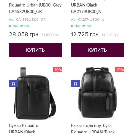
Piquadro Urban (UB00) Grey
URBAN/Black
CA4532UB00_GR
CA2174UB00_N
Арт. CA4532UB00_GR
Арт. CA2174UB00_N
в наличии
в наличии
28 058 грн
12 725 грн
31 180 грн
14 140 грн
КУПИТЬ
КУПИТЬ
-10%
-10%
Сумка Piquadro
Рюкзак для ноутбука
URBAN/Black
Piquadro URBAN/Black