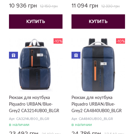
10 936 грн
11 094 грн
12 150 грн
12 330 грн
КУПИТЬ
КУПИТЬ
-10%
-10%
Рюкзак для ноутбука
Рюкзак для ноутбука
Piquadro URBAN/Blue-
Piquadro URBAN/Blue-
Grey2 CA3214UB00_BLGR
Grey2 CA4840UB00_BLGR
Арт. CA3214UB00_BLGR
Арт. CA4840UB00_BLGR
в наличии
в наличии
23 492 грн
24 786 грн