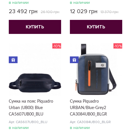
в наличии
в наличии
23 492 грн
12 029 грн
26 100 грн
13 370 грн
КУПИТЬ
КУПИТЬ
-10%
-10%
Сумка на пояс Piquadro
Сумка Piquadro
Urban (UB00) Blue
URBAN/Blue-Grey2
CA5607UB00_BLU
CA3084UB00_BLGR
Арт. CA5607UB00_BLU
Арт. CA3084UB00_BLGR
в наличии
в наличии