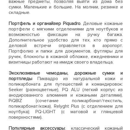
важные предметы, позволяя выйти из дома без
сумки. Маленькие и большие. На молнии, резинке и
складные.
Портфель и органайзер Piquadro
. Деловые кожаные
портфели с мягкими отделениями для ноутбуков и
возможностью фиксации на ручку багажа.
Дополнительное удобство для тех, кто прямо с
деловой встречи оправляется в аэропорт.
Портфолио и папки для документов, футляры для
ручек, блокноты в кожаной обложке, ежедневники и
визитницы работают на имидж своего владельца.
Эксклюзивные чемоданы, дорожные сумки и
портпледы
Пиквадро из натуральной кожи и
поликарбоната для путешествий и командировок:
Seeker (разноцветные), PQ ALU (легкий корпус из
анодированного алюминия и кожаными деталями),
PiQBIZ (сочетание поликарбонат/текстиль,
поликарбонат/кожа), Relyght Plus (с отделением для
ноутбука); PQ-LIGHT (с матовой и глянцевой
поверхностями).
Популярные аксессуары
: классический кожаный