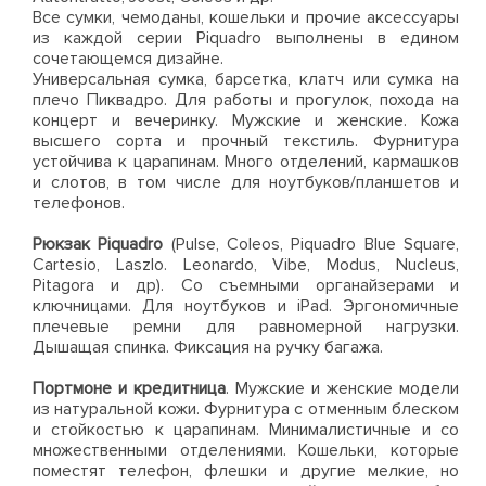
Все сумки, чемоданы, кошельки и прочие аксессуары
из каждой серии Piquadro выполнены в едином
сочетающемся дизайне.
Универсальная сумка, барсетка, клатч или сумка на
плечо Пиквадро. Для работы и прогулок, похода на
концерт и вечеринку. Мужские и женские. Кожа
высшего сорта и прочный текстиль. Фурнитура
устойчива к царапинам. Много отделений, кармашков
и слотов, в том числе для ноутбуков/планшетов и
телефонов.
Рюкзак Piquadro
(Pulse, Coleos, Piquadro Blue Square,
Cartesio, Laszlo. Leonardo, Vibе, Modus, Nucleus,
Pitagora и др). Со съемными органайзерами и
ключницами. Для ноутбуков и iPad. Эргономичные
плечевые ремни для равномерной нагрузки.
Дышащая спинка. Фиксация на ручку багажа.
Портмоне и кредитница
. Мужские и женские модели
из натуральной кожи. Фурнитура с отменным блеском
и стойкостью к царапинам. Минималистичные и со
множественными отделениями. Кошельки, которые
поместят телефон, флешки и другие мелкие, но