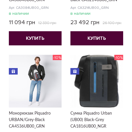
CA3084UB00_GRN
Black CA3214UB00_GRN
Арт. CA3084UB00_GRN
Арт. CA3214UB00_GRN
в наличии
в наличии
11 094 грн
23 492 грн
12 330 грн
26 100 грн
КУПИТЬ
КУПИТЬ
-10%
-10%
Монорюкзак Piquadro
Сумка Piquadro Urban
URBAN/Grey-Black
(UB00) Black-Grey
CA4536UB00_GRN
CA1816UB00_NGR