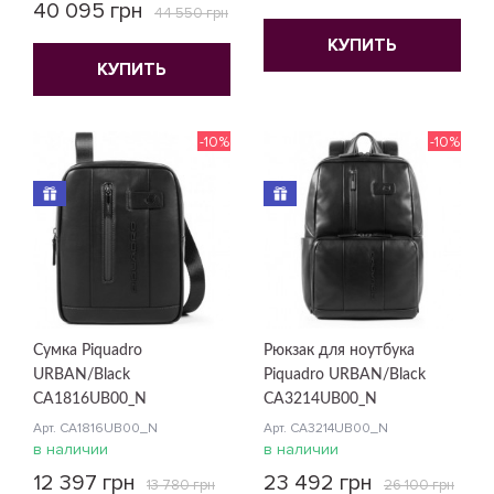
40 095 грн
44 550 грн
КУПИТЬ
КУПИТЬ
-10%
-10%
Сумка Piquadro
Рюкзак для ноутбука
URBAN/Black
Piquadro URBAN/Black
CA1816UB00_N
CA3214UB00_N
Арт. CA1816UB00_N
Арт. CA3214UB00_N
в наличии
в наличии
12 397 грн
23 492 грн
13 780 грн
26 100 грн