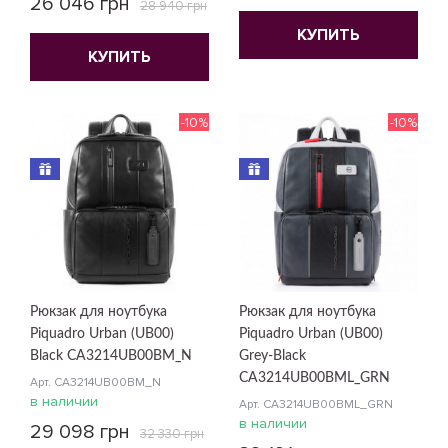
26 046 грн
28 940 грн
КУПИТЬ
КУПИТЬ
-10%
-10%
Рюкзак для ноутбука
Рюкзак для ноутбука
Piquadro Urban (UB00)
Piquadro Urban (UB00)
Black CA3214UB00BM_N
Grey-Black
CA3214UB00BML_GRN
Арт. CA3214UB00BM_N
в наличии
Арт. CA3214UB00BML_GRN
в наличии
29 098 грн
32 330 грн