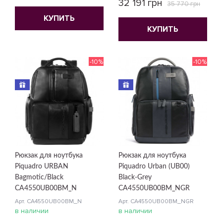
32 191 грн
35 770 грн
КУПИТЬ
КУПИТЬ
-10%
-10%
Рюкзак для ноутбука
Рюкзак для ноутбука
Piquadro URBAN
Piquadro Urban (UB00)
Bagmotic/Black
Black-Grey
CA4550UB00BM_N
CA4550UB00BM_NGR
Арт. CA4550UB00BM_N
Арт. CA4550UB00BM_NGR
в наличии
в наличии