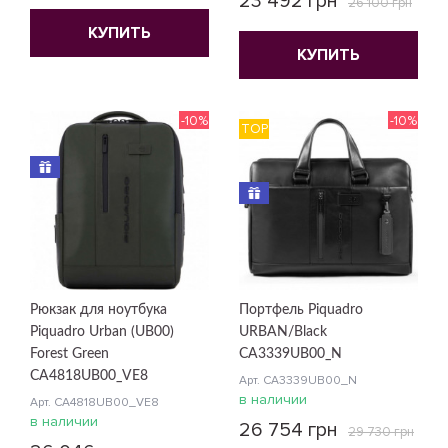
23 492 грн
26 100 грн
КУПИТЬ
КУПИТЬ
-10%
-10%
TOP
Рюкзак для ноутбука
Портфель Piquadro
Piquadro Urban (UB00)
URBAN/Black
Forest Green
CA3339UB00_N
CA4818UB00_VE8
Арт. CA3339UB00_N
в наличии
Арт. CA4818UB00_VE8
в наличии
26 754 грн
29 730 грн