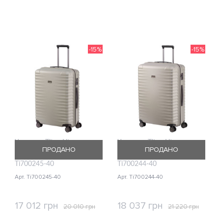
КУПИТЬ
КУПИТЬ
-15%
-15%
Чемодан Titan Litron
Чемодан Titan Litron
ПРОДАНО
ПРОДАНО
Champagner Средний
Champagner Большой
Ti700245-40
Ti700244-40
Арт. Ti700245-40
Арт. Ti700244-40
17 012 грн
18 037 грн
20 010 грн
21 220 грн