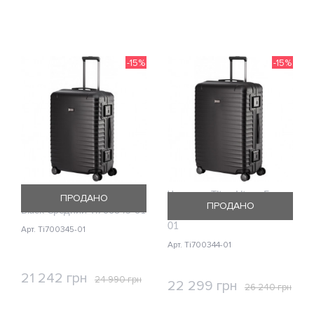
КУПИТЬ
КУПИТЬ
-15%
-15%
Чемодан Titan Litron Frame
Чемодан Titan Litron Frame
ПРОДАНО
ПРОДАНО
Black Средний Ti700345-01
Black Большой Ti700344-
01
Арт. Ti700345-01
Арт. Ti700344-01
21 242 грн
24 990 грн
22 299 грн
26 240 грн