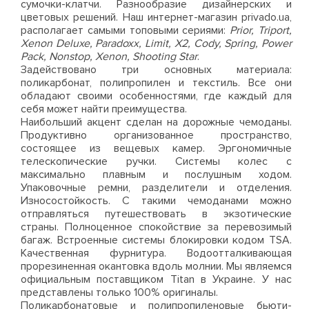
сумочки-клатчи. Разнообразие дизайнерских и
цветовых решений. Наш интернет-магазин privado.ua,
располагает самыми топовыми сериями:
Prior, Triport,
Xenon Deluxe, Paradoxx, Limit, X2, Cody, Spring, Power
Pack, Nonstop, Xenon, Shooting Star
.
Задействовано три основных материала:
поликарбонат, полипропилен и текстиль. Все они
обладают своими особенностями, где каждый для
себя может найти преимущества.
Наибольший акцент сделан на дорожные чемоданы.
Продуктивно организованное пространство,
состоящее из вещевых камер. Эргономичные
телескопические ручки. Системы колес с
максимально плавным и послушным ходом.
Упаковочные ремни, разделители и отделения.
Износостойкость. С такими чемоданами можно
отправляться путешествовать в экзотические
страны. Полноценное спокойствие за перевозимый
багаж. Встроенные системы блокировки кодом TSA.
Качественная фурнитура. Водоотталкивающая
прорезиненная окантовка вдоль молнии. Мы являемся
официальным поставщиком Titan в Украине. У нас
представлены только 100% оригиналы.
Поликарбонатовые и полипропиленовые бьюти-