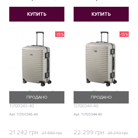
КУПИТЬ
КУПИТЬ
-15%
-15%
Чемодан Titan Litron Frame
Чемодан Titan Litron Frame
ПРОДАНО
ПРОДАНО
Champagner Средний
Champagner Большой
Ti700345-40
Ti700344-40
Арт. Ti700345-40
Арт. Ti700344-40
21 242 грн
22 299 грн
24 990 грн
26 240 грн