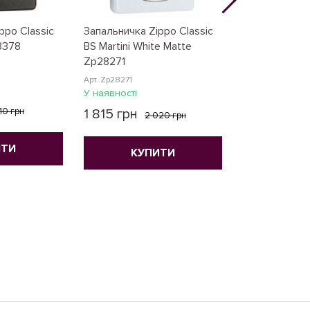
ppo Classic
Запальничка Zippo Classic
Запальничка 
8378
BS Martini White Matte
Black Cracle 
Zp28271
Zp49400
Арт. Zp28271
Арт. Zp49400
У наявності
У наявності
810 грн
1 815 грн
2 364 грн
2 020 грн
ИТИ
КУПИТИ
КУ