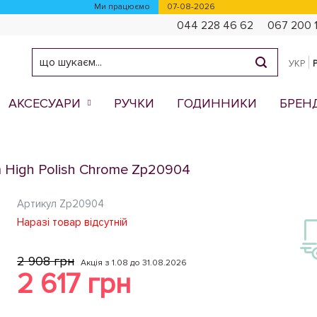
Ми працюємо
07-08-2026
044 228 46 62
067 200 
УКР
АКСЕСУАРИ
РУЧКИ
ГОДИННИКИ
БРЕН
m High Polish Chrome Zp20904
Артикул
Zp20904
Наразі товар відсутній
2 908 грн
Акція з 1.08 до 31.08.2026
2 617 грн