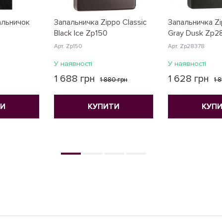
альничок
Запальничка Zippo Classic
Запальничка Zi
Black Ice Zp150
Gray Dusk Zp2
Арт. Zp150
Арт. Zp28378
У наявності
У наявності
1 688 грн
1 628 грн
1 880 грн
1 
ТИ
КУПИТИ
КУП