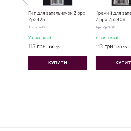
Гніт для запальничок Zippo
Кремній для зап
Zp2425
Zippo Zp2406
Арт. Zp2425
Арт. Zp2406
У наявності
У наявності
113 грн
113 грн
130 грн
130 грн
КУПИТИ
КУПИ