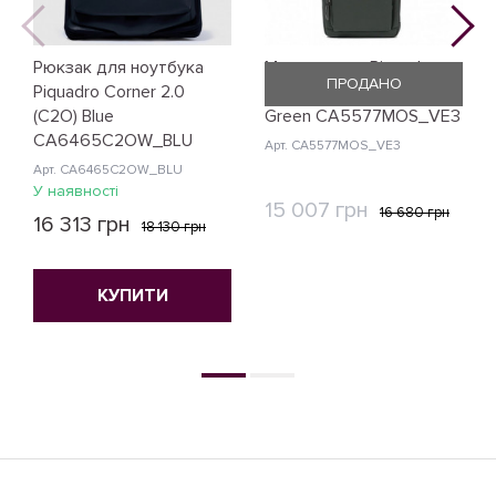
Рюкзак для ноутбука
Монорюкзак Piquadro
ПРОДАНО
Piquadro Corner 2.0
Modus Restyling (MOS)
(C2O) Blue
Green CA5577MOS_VE3
CA6465C2OW_BLU
Арт. CA5577MOS_VE3
Арт. CA6465C2OW_BLU
У наявності
15 007 грн
16 680 грн
16 313 грн
18 130 грн
КУПИТИ
КУПИТИ