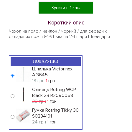
Купити в 1 клік
Короткий опис
Чохол на пояс / нейлон / чорний / для середніх
складаних ножів 84-91 мм на 2-4 шари Швейцарія
ПОДАРУНКИ
Шпилька Victorinox
A.3645
18 грн
1
грн
Олівець Rotring WCP
Black 2B R2090068
29 грн
1
грн
Гумка Rotring Tikky 30
S0234101
24 грн
1
грн