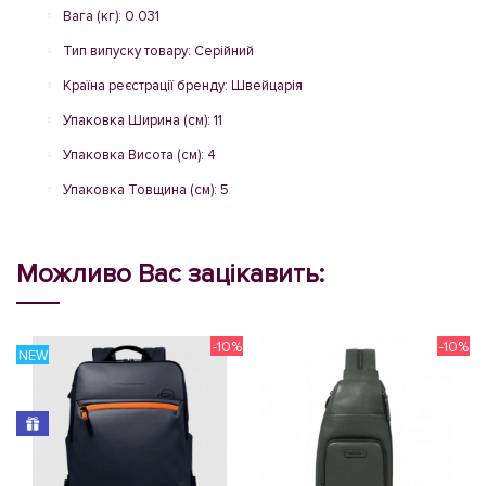
Вага (кг): 0.031
Тип випуску товару: Серійний
Країна реєстрації бренду: Швейцарія
Упаковка Ширина (см): 11
Упаковка Висота (см): 4
Упаковка Товщина (см): 5
Можливо Вас зацікавить:
-10%
-10%
NEW
N