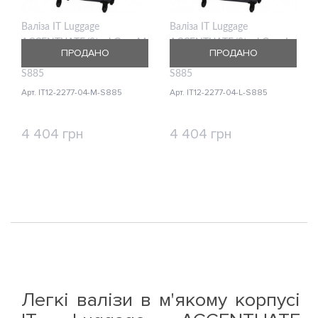
Валіза IT Luggage
Валіза IT Luggage
ACCENTUATE/Steel Gray M
ACCENTUATE/Steel Gray L
ПРОДАНО
ПРОДАНО
Середня IT12-2277-04-M-
Велика IT12-2277-04-L-
S885
S885
Арт. IT12-2277-04-M-S885
Арт. IT12-2277-04-L-S885
4 404 грн
4 404 грн
КУПИТИ
КУПИТИ
Легкі валізи в м'якому корпусі