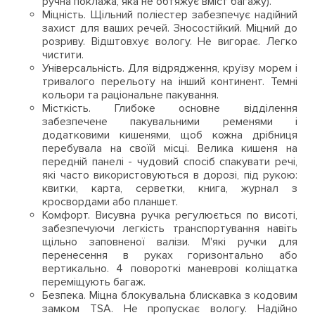
ручна поклажа, яка не обтяжує вміст багажу).
Міцність. Щільний поліестер забезпечує надійний
захист для ваших речей. Зносостійкий. Міцний до
розриву. Відштовхує вологу. Не вигорає. Легко
чистити.
Універсальність. Для відрядження, круїзу морем і
тривалого перельоту на інший континент. Темні
кольори та раціональне пакування.
Місткість. Глибоке основне відділення
забезпечене пакувальними ременями і
додатковими кишенями, щоб кожна дрібниця
перебувала на своїй місці. Велика кишеня на
передній панелі - чудовий спосіб спакувати речі,
які часто використовуються в дорозі, під рукою:
квитки, карта, серветки, книга, журнал з
кросвордами або планшет.
Комфорт. Висувна ручка регулюється по висоті,
забезпечуючи легкість транспортування навіть
щільно заповненої валізи. М'які ручки для
перенесення в руках горизонтально або
вертикально. 4 повороткі маневрові коліщатка
переміщують багаж.
Безпека. Міцна блокувальна блискавка з кодовим
замком TSA. Не пропускає вологу. Надійно