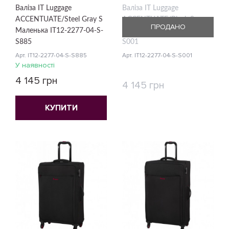
Валіза IT Luggage
Валіза IT Luggage
ACCENTUATE/Steel Gray S
ACCENTUATE/Black S
ПРОДАНО
Маленька IT12-2277-04-S-
Маленька IT12-2277-04-S-
S885
S001
Арт. IT12-2277-04-S-S885
Арт. IT12-2277-04-S-S001
У наявності
4 145 грн
4 145 грн
КУПИТИ
КУПИТИ