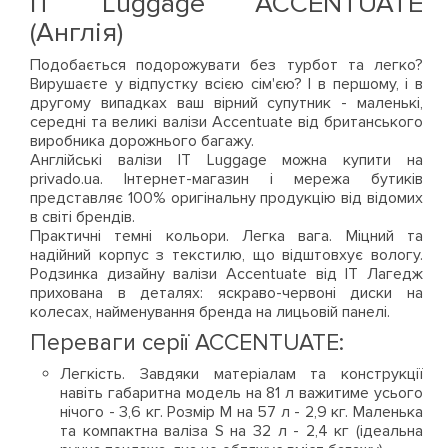
IT Luggage ACCENTUATE
(Англія)
Подобається подорожувати без турбот та легко?
Вирушаєте у відпустку всією сім'єю? І в першому, і в
другому випадках ваш вірний супутник - маленькі,
середні та великі валізи Accentuate від британського
виробника дорожнього багажу.
Англійські валізи IT Luggage можна купити на
privado.ua. Інтернет-магазин і мережа бутиків
представляє 100% оригінальну продукцію від відомих
в світі брендів.
Практичні темні кольори. Легка вага. Міцний та
надійний корпус з текстилю, що відштовхує вологу.
Родзинка дизайну валізи Accentuate від ІТ Лагедж
прихована в деталях: яскраво-червоні диски на
колесах, найменування бренда на лицьовій панелі.
Переваги серії ACCENTUATE:
Легкість. Завдяки матеріалам та конструкції
навіть габаритна модель на 81 л важитиме усього
нічого - 3,6 кг. Розмір М на 57 л - 2,9 кг. Маленька
та компактна валіза S на 32 л - 2,4 кг (ідеальна