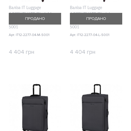
Валіза IT Luggage
Валіза IT Luggage
ACCENTUATE/Black M
ACCENTUATE/Black L
ПРОДАНО
ПРОДАНО
Середня IT12-2277-04-M-
Велика IT12-2277-04-L-
S001
S001
Арт. IT12-2277-04-M-S001
Арт. IT12-2277-04-L-S001
4 404 грн
4 404 грн
КУПИТИ
КУПИТИ