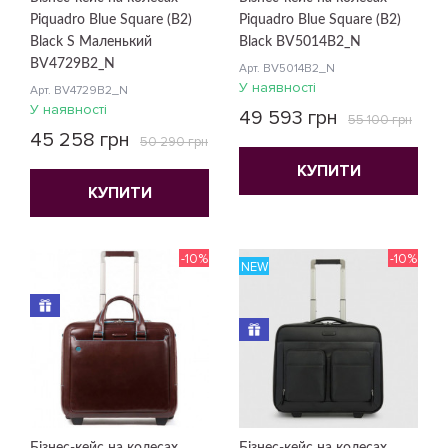
Piquadro Blue Square (B2)
Piquadro Blue Square (B2)
Black S Маленький
Black BV5014B2_N
BV4729B2_N
Арт. BV5014B2_N
У наявності
Арт. BV4729B2_N
У наявності
49 593 грн
55 100 грн
45 258 грн
50 290 грн
КУПИТИ
КУПИТИ
-10%
-10%
NEW