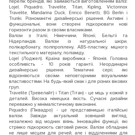
перелік брендів, які займаються виготовленням валіз:
Lojel, Piquadro, Travelite, Titan, Kipling, Victorinox
Travelite, Mandarina Duck, Enrico Benetti, BG Berlin і
Trunki. Різноманітні дизайнерські рішення. Активні і
функціональні, вони створені підкорювати нові
горизонти разом зі своїми власниками.
Валізи з Італії, Німеччини, Японії, Бельгії та
Нідерландів. Валізи із натуральної шкіри,
полікарбонату, поліпропілену, ABS-пластику, міцного
текстильного матеріалу, поліаміду.
Lojel (Лоджел). Країна виробника - Японія. Головна
особливість - 10 років гарантії. Неординарні
дизайнерські рішення. Тематичні серії, які
відрізняються своїми неповторними візуальними
властивостями. На будь-який смак і для різних вікових
груп.
Travelite (Тревелайт) і Titan (Тітан) - це міць у кожній з
деталей. Висока німецька якість. Сучасні дизайни
переважно у мінімалістичному виконанні.
Piquadro (Піквадро) - це представницькі італійські
валізи. Завжди актуальний зовнішній вигляд,
незалежно від модних віянь. Інноваційні функції, які
стрімко підкорюють світовий ринок. Валізи обладнані
не лише місцем для речей, але і відділеннями для