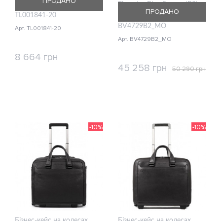
ПРОДАНО
Travelite Meet Navy
Piquadro Blue Square (B2)
ПРОДАНО
TL001841-20
Cognac S Маленький
BV4729B2_MO
Арт. TL001841-20
Арт. BV4729B2_MO
8 664 грн
45 258 грн
50 290 грн
КУПИТИ
КУПИТИ
-10%
-10%
Бізнес-кейс на колесах
Бізнес-кейс на колесах