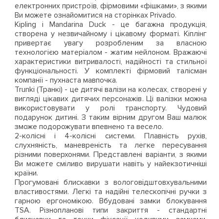
електронних пристроїв, фірмовими «фішками», з якими
Ви можете ознайомитися на сторінках Privado.
Kipling і Mandarina Duck - це багажна продукція,
створена у незвичайному і цікавому форматі. Кіплінг
привертає увагу розробленим за власною
технологією матеріалом - жатим нейлоном. Вражаючі
характеристики витривалості, надійності та стильної
функціональності. У комплекті фірмовий талісман
компанії - пухнаста мавпочка.
Trunki (Транкі) - це дитячі валізи на колесах, створені у
вигляді цікавих дитячих персонажів. Ці валізки можна
використовувати у ролі транспорту. Чудовий
подарунок дитині. З таким вірним другом Ваш малюк
зможе подорожувати впевнено та весело.
2-колісні і 4-колісні системи. Плавність рухів,
слухняність, маневреність та легке пересування
різними поверхонями. Представлені варіанти, з якими
Ви можете сміливо вирушати навіть у найекзотичніші
країни.
Прогумовані блискавки з вологовідштовхувальними
властивостями. Легкі та надійні телескопічні ручки з
гарною ергономікою. Вбудовані замки блокування
TSA. Різнопланові типи закриття - стандартні