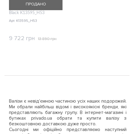
ПРОДАНО
Kipling NEW CEROC/Dazz
Black K13595_H53
Арт. K13595_H53
9 722 грн
13 890 грн
КУПИТИ
Валізи є невід'ємною частиною усіх наших подорожей.
Ми обрали найбільш відомі і високоякісні бренди, які
представляють багажну групу. В інтернет-магазині і
бутиках privado.ua обрати та купити валізу з
безкоштовною доставкою дуже просто.
Сьогодні ми офіційно представляємо наступний