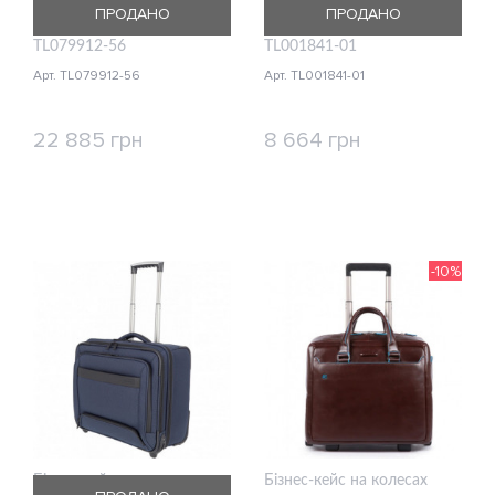
ПРОДАНО
ПРОДАНО
Travelite Next Silver
Travelite Meet Black
TL079912-56
TL001841-01
Арт. TL079912-56
Арт. TL001841-01
22 885 грн
8 664 грн
КУПИТИ
КУПИТИ
-10%
Бізнес-кейс на колесах
Бізнес-кейс на колесах