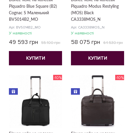
Бізнес-кейс на колесах
Бізнес-кейс на колесах
Piquadro Blue Square (B2)
Piquadro Modus Restyling
Cognac S Маленький
(MOS) Black
BV5014B2_MO
CA3338MOS_N
Арт. BV5014B2_MO
Арт. CA3338MOS_N
У наявності
У наявності
49 593 грн
58 075 грн
55 100 грн
64 530 грн
КУПИТИ
КУПИТИ
-10%
-10%