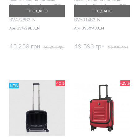
Piquadro Black Square (B3)
Piquadro Black Square (B3)
ПРОДАНО
ПРОДАНО
Black S Маленький
Black S Маленький
BV4729B3_N
BV5014B3_N
Арт. BV4729B3_N
Арт. BV5014B3_N
45 258 грн
49 593 грн
50 290 грн
55 100 грн
КУПИТИ
КУПИТИ
-10%
-25%
NEW