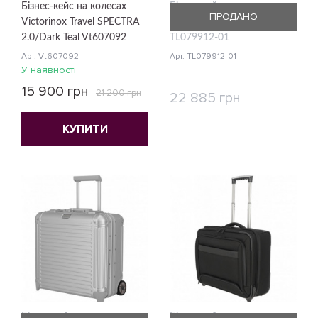
Бізнес-кейс на колесах
Бізнес-кейс на колесах
ПРОДАНО
Victorinox Travel SPECTRA
Travelite Next Black
2.0/Dark Teal Vt607092
TL079912-01
Арт. Vt607092
Арт. TL079912-01
У наявності
15 900 грн
21 200 грн
22 885 грн
КУПИТИ
КУПИТИ
Бізнес-кейс на колесах
Бізнес-кейс на колесах