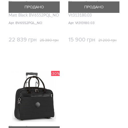
Бізнес-кейс на колесах
Бізнес-кейс на 4 колесах
ПРОДАНО
ПРОДАНО
Piquadro PQ Light (PQL)
Victorinox Travel Spectra 2.0
Matt Black BV6552PQL_NO
Vt313180.03
Арт. BV6552PQL_NO
Арт. Vt313180.03
22 839 грн
15 900 грн
25 380 грн
21 200 грн
КУПИТИ
КУПИТИ
-30%
Бізнес-кейс на колесах