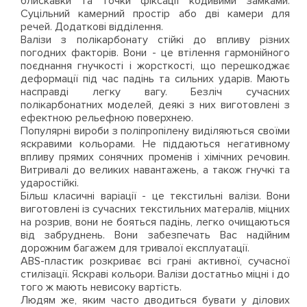
блискавки та точки фіксації кодивими замками.
Суцільний камерний простір або дві камери для
речей. Додаткові відділення.
Валізи з полікарбонату стійкі до впливу різних
погодних факторів. Вони - це втілення гармонійного
поєднання гнучкості і жорсткості, що перешкоджає
деформації під час падінь та сильних ударів. Мають
насправді легку вагу. Безліч сучасних
полікарбонатних моделей, деякі з них виготовлені з
ефектною рельефною поверхнею.
Популярні вироби з поліпропілену виділяються своїми
яскравими кольорами. Не піддаються негативному
впливу прямих сонячних променів і хімічних речовин.
Витривалі до великих навантажень, а також гнучкі та
ударостійкі.
Більш класичні варіації - це текстильні валізи. Вони
виготовлені із сучасних текстильних матералів, міцних
на розрив, вони не бояться падінь, легко очищаються
від забруднень. Вони забезпечать Вас надійним
дорожним багажем для тривалої експлуатації.
ABS-пластик розкриває всі грані активної, сучасної
стилізації. Яскраві кольори. Валізи достатньо міцні і до
того ж мають невисоку вартість.
Людям же, яким часто дводиться бувати у ділових