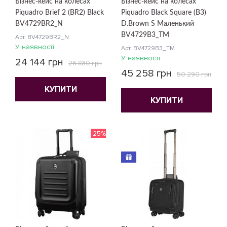
Бізнес-кейс на колесах
Бізнес-кейс на колесах
Piquadro Brief 2 (BR2) Black
Piquadro Black Square (B3)
BV4729BR2_N
D.Brown S Маленький
BV4729B3_TM
Арт. BV4729BR2_N
У наявності
Арт. BV4729B3_TM
У наявності
24 144 грн
26 830 грн
45 258 грн
50 290 грн
КУПИТИ
КУПИТИ
-25%